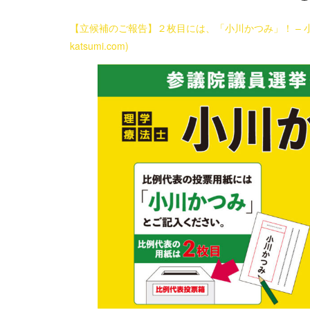
【立候補のご報告】２枚目には、「小川かつみ」！ – 小川
katsumi.com)