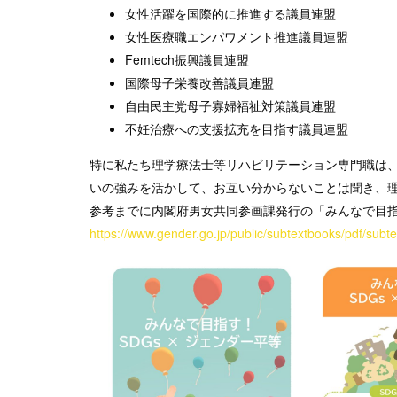
女性活躍を国際的に推進する議員連盟
女性医療職エンパワメント推進議員連盟
Femtech振興議員連盟
国際母子栄養改善議員連盟
自由民主党母子寡婦福祉対策議員連盟
不妊治療への支援拡充を目指す議員連盟
特に私たち理学療法士等リハビリテーション専門職は
いの強みを活かして、お互い分からないことは聞き、
参考までに内閣府男女共同参画課発行の「みんなで目指
https://www.gender.go.jp/public/subtextbooks/pdf/subt