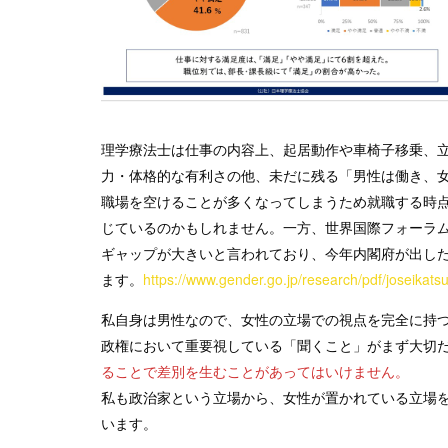
理学療法士は仕事の内容上、起居動作や車椅子移乗、
力・体格的な有利さの他、未だに残る「男性は働き、
職場を空けることが多くなってしまうため就職する時
じているのかもしれません。一方、世界国際フォーラ
ギャップが大きいと言われており、今年内閣府が出し
ます。
https://www.gender.go.jp/research/pdf/joseikats
私自身は男性なので、女性の立場での視点を完全に持
政権において重要視している「聞くこと」がまず大切
ることで差別を生むことがあってはいけません。
私も政治家という立場から、女性が置かれている立場
います。