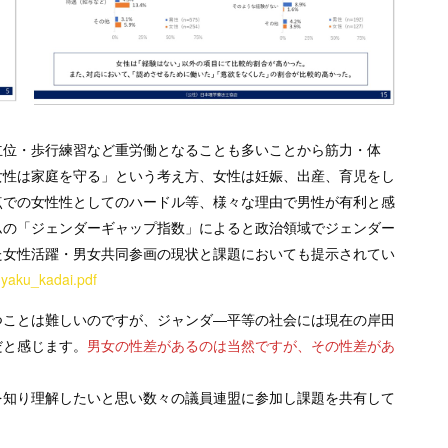
立位・歩行練習など重労働となることも多いことから筋力・体
女性は家庭を守る」という考え方、女性は妊娠、出産、育児をし
点での女性性としてのハードル等、様々な理由で男性が有利と感
ムの「ジェンダーギャップ指数」によると政治領域でジェンダー
た女性活躍・男女共同参画の現状と課題においても提示されてい
uyaku_kadai.pdf
つことは難しいのですが、ジャンダ―平等の社会には現在の岸田
だと感じます。
男女の性差があるのは当然ですが、その性差があ
を知り理解したいと思い数々の議員連盟に参加し課題を共有して