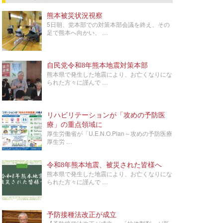
熊本被災状況視察
5日朝、党本部での対策本部会議を終え、その
足で熊本へ向かい、 …
自民党令和8年熊本地震対策本部
熊本県で発生した地震により、お亡くなりにな
られた方々に謹んで …
リハビリテーションが「攻めの予防医
療」の重点領域に
厚生労働省が「U.E.N.O.Plan～攻めの予防医療
厚生労 …
令和8年熊本地震、被災された皆様へ
熊本県で発生した地震により、お亡くなりにな
られた方々に謹んで …
予防接種法改正が成立