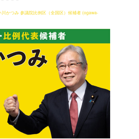
かつみ 参議院比例区（全国区）候補者 (ogawa-