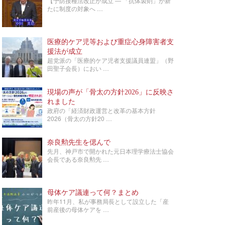
【予防接種法改正が成立 ― 「抗体製剤」が新
たに制度の対象へ …
医療的ケア児等および重症心身障害者支
援法が成立
超党派の「医療的ケア児者支援議員連盟」（野
田聖子会長）におい …
現場の声が「骨太の方針2026」に反映さ
れました
政府の「経済財政運営と改革の基本方針
2026（骨太の方針20 …
奈良勲先生を偲んで
先月、神戸市で開かれた元日本理学療法士協会
会長である奈良勲先 …
母体ケア議連って何？まとめ
昨年11月、私が事務局長として設立した「産
前産後の母体ケアを …