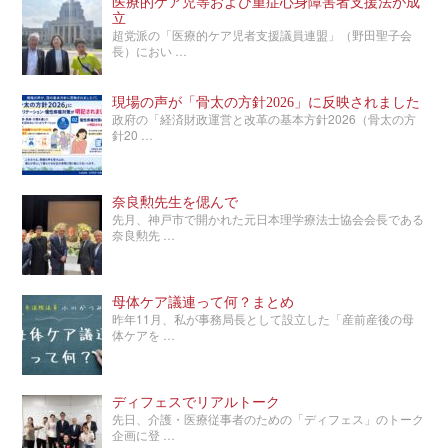
医療的ケア児等および重症心身障害者支援法が成
立
超党派の「医療的ケア児者支援議員連盟」（野田聖子会
長）におい …
現場の声が「骨太の方針2026」に反映されました
政府の「経済財政運営と改革の基本方針2026（骨太の方
針20 …
奈良勲先生を偲んで
先月、神戸市で開かれた元日本理学療法士協会会長である
奈良勲先 …
母体ケア議連って何？まとめ
昨年11月、私が事務局長として設立した「産前産後の母
体ケアを …
ディフェスでリアルトーク
先日、介護・医療従事者のための「ディフェス」のトーク
企画に登 …