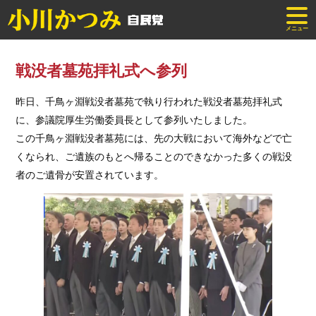
メニュー
戦没者墓苑拝礼式へ参列
昨日、千鳥ヶ淵戦没者墓苑で執り行われた戦没者墓苑拝礼式
に、参議院厚生労働委員長として参列いたしました。
この千鳥ヶ淵戦没者墓苑には、先の大戦において海外などで亡
くなられ、ご遺族のもとへ帰ることのできなかった多くの戦没
者のご遺骨が安置されています。