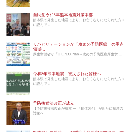
自民党令和8年熊本地震対策本部
熊本県で発生した地震により、お亡くなりになられた方々
に謹んで …
リハビリテーションが「攻めの予防医療」の重点
領域に
厚生労働省が「U.E.N.O.Plan～攻めの予防医療厚生労 …
令和8年熊本地震、被災された皆様へ
熊本県で発生した地震により、お亡くなりになられた方々
に謹んで …
予防接種法改正が成立
【予防接種法改正が成立 ― 「抗体製剤」が新たに制度の
対象へ …