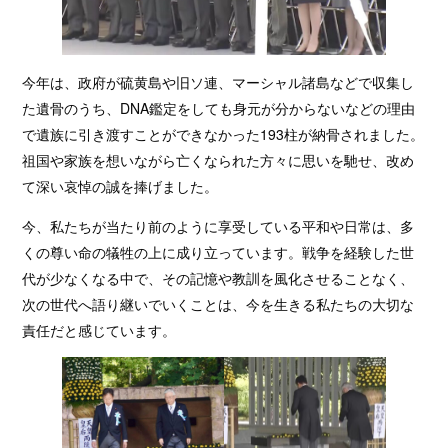
今年は、政府が硫黄島や旧ソ連、マーシャル諸島などで収集し
た遺骨のうち、DNA鑑定をしても身元が分からないなどの理由
で遺族に引き渡すことができなかった193柱が納骨されました。
祖国や家族を想いながら亡くなられた方々に思いを馳せ、改め
て深い哀悼の誠を捧げました。
今、私たちが当たり前のように享受している平和や日常は、多
くの尊い命の犠牲の上に成り立っています。戦争を経験した世
代が少なくなる中で、その記憶や教訓を風化させることなく、
次の世代へ語り継いでいくことは、今を生きる私たちの大切な
責任だと感じています。