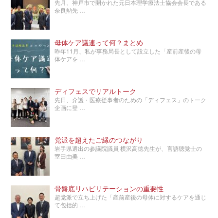
先月、神戸市で開かれた元日本理学療法士協会会長である
奈良勲先 …
母体ケア議連って何？まとめ
昨年11月、私が事務局長として設立した「産前産後の母
体ケアを …
ディフェスでリアルトーク
先日、介護・医療従事者のための「ディフェス」のトーク
企画に登 …
党派を超えたご縁のつながり
岩手県選出の参議院議員 横沢高徳先生が、言語聴覚士の
室田由美 …
骨盤底リハビリテーションの重要性
超党派で立ち上げた「産前産後の母体に対するケアを通じ
て包括的 …