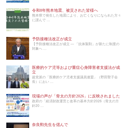
令和8年熊本地震、被災された皆様へ
熊本県で発生した地震により、お亡くなりになられた方々
に謹んで …
予防接種法改正が成立
【予防接種法改正が成立 ― 「抗体製剤」が新たに制度の
対象へ …
医療的ケア児等および重症心身障害者支援法が成
立
超党派の「医療的ケア児者支援議員連盟」（野田聖子会
長）におい …
現場の声が「骨太の方針2026」に反映されました
政府の「経済財政運営と改革の基本方針2026（骨太の方
針20 …
奈良勲先生を偲んで