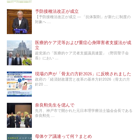
予防接種法改正が成立
【予防接種法改正が成立 ― 「抗体製剤」が新たに制度の
対象へ …
医療的ケア児等および重症心身障害者支援法が成
立
超党派の「医療的ケア児者支援議員連盟」（野田聖子会
長）におい …
現場の声が「骨太の方針2026」に反映されました
政府の「経済財政運営と改革の基本方針2026（骨太の方
針20 …
奈良勲先生を偲んで
先月、神戸市で開かれた元日本理学療法士協会会長である
奈良勲先 …
母体ケア議連って何？まとめ