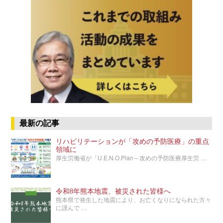
最新の記事
リハビリテーションが「攻めの予防医療」の重点
領域に
厚生労働省が「U.E.N.O.Plan～攻めの予防医療厚生労 …
令和8年熊本地震、被災された皆様へ
熊本県で発生した地震により、お亡くなりになられた方々
に謹んで …