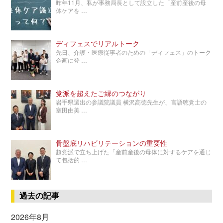
昨年11月、私が事務局長として設立した「産前産後の母
体ケアを …
ディフェスでリアルトーク
先日、介護・医療従事者のための「ディフェス」のトーク
企画に登 …
党派を超えたご縁のつながり
岩手県選出の参議院議員 横沢高徳先生が、言語聴覚士の
室田由美 …
骨盤底リハビリテーションの重要性
超党派で立ち上げた「産前産後の母体に対するケアを通じ
て包括的 …
過去の記事
2026年8月