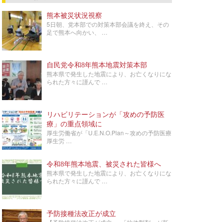
熊本被災状況視察
5日朝、党本部での対策本部会議を終え、その
足で熊本へ向かい、 …
自民党令和8年熊本地震対策本部
熊本県で発生した地震により、お亡くなりにな
られた方々に謹んで …
リハビリテーションが「攻めの予防医
療」の重点領域に
厚生労働省が「U.E.N.O.Plan～攻めの予防医療
厚生労 …
令和8年熊本地震、被災された皆様へ
熊本県で発生した地震により、お亡くなりにな
られた方々に謹んで …
予防接種法改正が成立