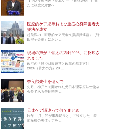
【予防接種法改正が成立 ― 「抗体製剤」が新
たに制度の対象へ …
医療的ケア児等および重症心身障害者支
援法が成立
超党派の「医療的ケア児者支援議員連盟」（野
田聖子会長）におい …
現場の声が「骨太の方針2026」に反映さ
れました
政府の「経済財政運営と改革の基本方針
2026（骨太の方針20 …
奈良勲先生を偲んで
先月、神戸市で開かれた元日本理学療法士協会
会長である奈良勲先 …
母体ケア議連って何？まとめ
昨年11月、私が事務局長として設立した「産
前産後の母体ケアを …