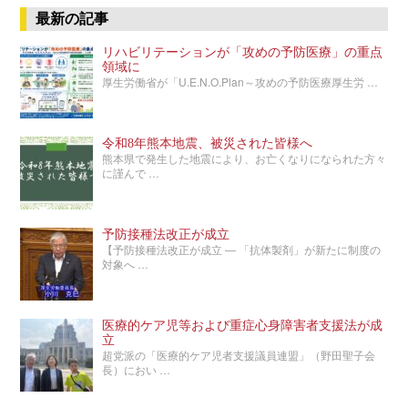
最新の記事
リハビリテーションが「攻めの予防医療」の重点
領域に
厚生労働省が「U.E.N.O.Plan～攻めの予防医療厚生労 …
令和8年熊本地震、被災された皆様へ
熊本県で発生した地震により、お亡くなりになられた方々
に謹んで …
予防接種法改正が成立
【予防接種法改正が成立 ― 「抗体製剤」が新たに制度の
対象へ …
医療的ケア児等および重症心身障害者支援法が成
立
超党派の「医療的ケア児者支援議員連盟」（野田聖子会
長）におい …