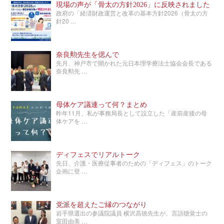
現場の声が「骨太の方針2026」に反映されました
政府の「経済財政運営と改革の基本方針2026（骨太の方
針20 …
奈良勲先生を偲んで
先月、神戸市で開かれた元日本理学療法士協会会長である
奈良勲先 …
母体ケア議連って何？まとめ
昨年11月、私が事務局長として設立した「産前産後の母
体ケアを …
ディフェスでリアルトーク
先日、介護・医療従事者のための「ディフェス」のトーク
企画に登 …
党派を超えたご縁のつながり
岩手県選出の参議院議員 横沢高徳先生が、言語聴覚士の
室田由美 …